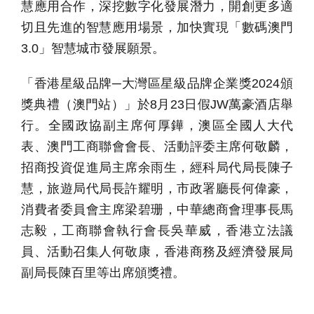
慧應用合作，深挖數字化發展潛力，開創更多適
切且先進的智慧應用場景，加快實現「數碼澳門
3.0」智慧城市發展願景。
「香港星級品牌─大灣區星級品牌企業獎2024頒
獎典禮（澳門站）」於8月23日假JW萬豪酒店舉
行。全國政協副主席何厚鏵，澳區全國人大代
表、澳門工商聯會會長、活動評委主席何敬麟，
招商投資促進局主席余雨生，經科局代局長陳子
慧，旅遊局代局長許耀明，市政署廳長何偉豪，
消費者委員會主席梁碧珊，中華總商會理事長馬
志毅，工商聯會執行會長吳華威，香港立法議
員、活動召集人何敬康，香港商務及經濟發展局
副局長陳百里等出席頒獎禮。